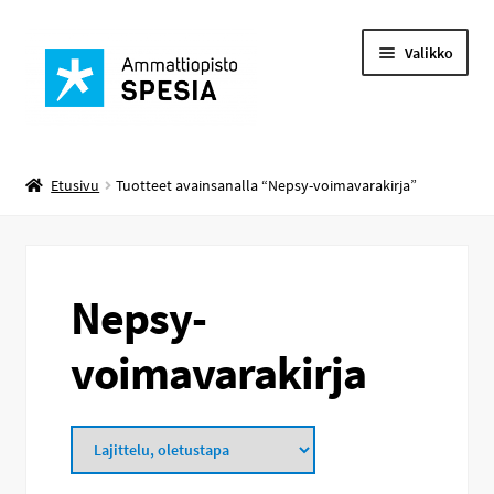
Siirry
Siirry
Valikko
navigointiin
sisältöön
Laajenn
Saldolataukset
alemma
Etusivu
Tuotteet avainsanalla “Nepsy-voimavarakirja”
tason
Autopaikat
valikko
Sisäinenmyynti
Nepsy-
Laajenn
voimavarakirja
Täydennyskoulutukset
alemma
tason
valikko