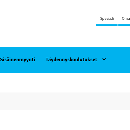
Spesia.fi
Oma 
Sisäinenmyynti
Täydennyskoulutukset