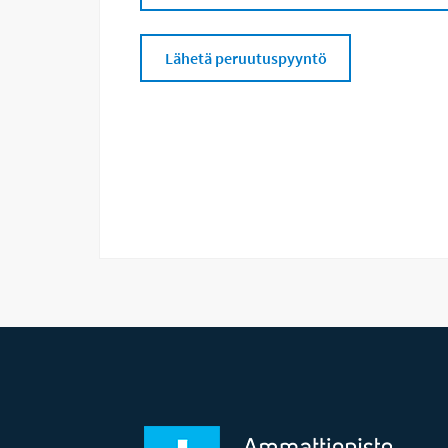
Lähetä peruutuspyyntö